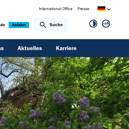
International Office
Presse
Suche
nde
Anfahrt
ns
Aktuelles
Karriere