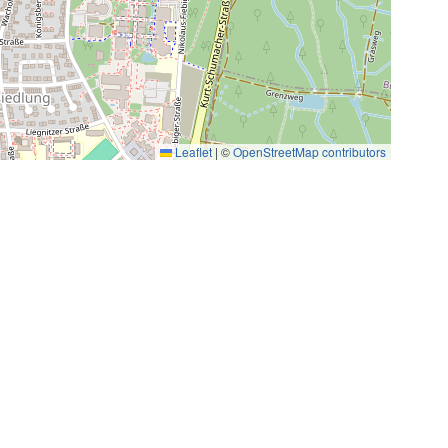
Leaflet
|
©
OpenStreetMap contributors