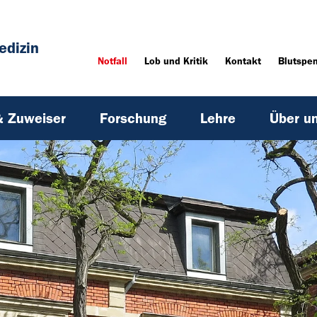
edizin
Notfall
Lob und Kritik
Kontakt
Blutspe
& Zuweiser
Forschung
Lehre
Über u