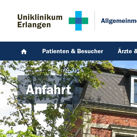
Zum Hauptinhalt springen
Skip to page footer
Allgemeinm
Patienten & Besucher
Ärzte 
Anfahrt