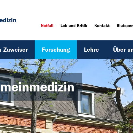
edizin
Notfall
Lob und Kritik
Kontakt
Blutspe
& Zuweiser
Forschung
Lehre
Über u
emeinmedizin