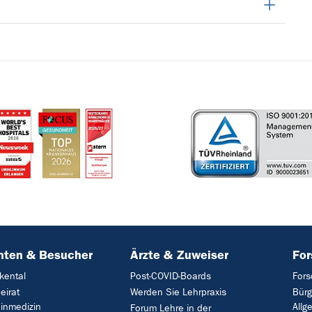
nten & Besucher
Ärzte & Zuweiser
Fo
kental
Post-COVID-Boards
For
eirat
Werden Sie Lehrpraxis
Bürg
inmedizin
Allg
Forum Lehre in der