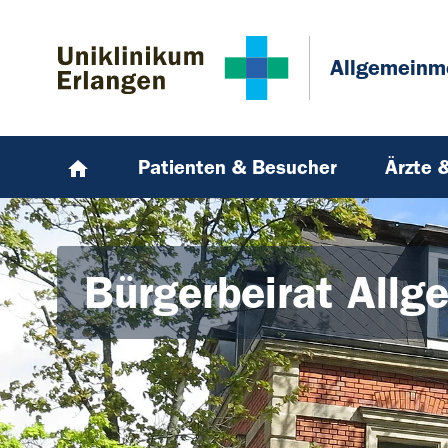
Zum Hauptinhalt springen
Skip to page footer
Allgemeinm
Patienten & Besucher
Ärzte 
Bürgerbeirat Allg