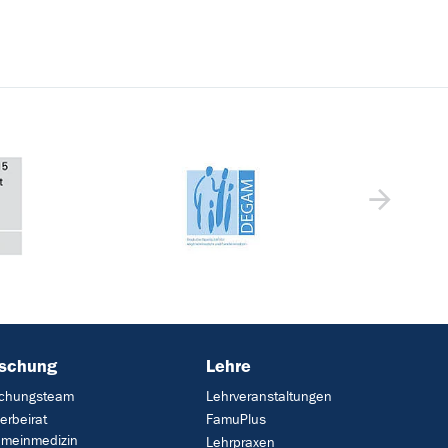
rschung
Lehre
schungsteam
Lehrveranstaltungen
erbeirat
FamuPlus
emeinmedizin
Lehrpraxen