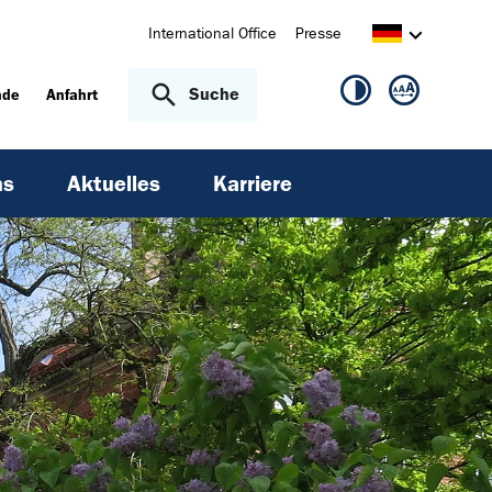
International Office
Presse
Suche
nde
Anfahrt
ns
Aktuelles
Karriere