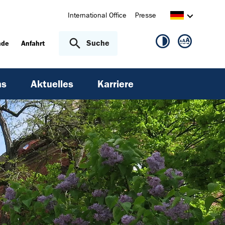
International Office
Presse
Suche
nde
Anfahrt
ns
Aktuelles
Karriere