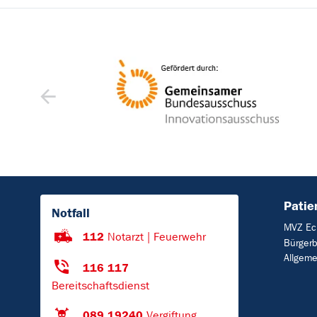
Patie
Notfall
MVZ Ec
112
Notarzt | Feuerwehr
Bürgerb
Allgeme
116 117
Bereitschaftsdienst
089 19240
Vergiftung