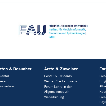
nten & Besucher
Ärzte & Zuweiser
Fo
kental
Post-COVID-Boards
For
eirat
Werden Sie Lehrpraxis
Bürg
inmedizin
Allg
Forum Lehre in der
Allgemeinmedizin
Haus
Weiterbildung
Fors
Bay