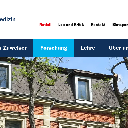
edizin
Notfall
Lob und Kritik
Kontakt
Blutspe
& Zuweiser
Forschung
Lehre
Über u