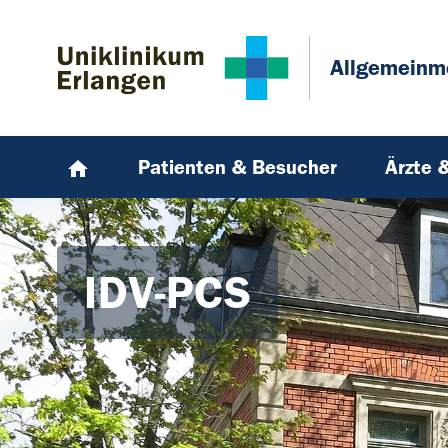
Zum Hauptinhalt springen
Skip to page footer
Allgemeinm
Patienten & Besucher
Ärzte 
IDV-PCS