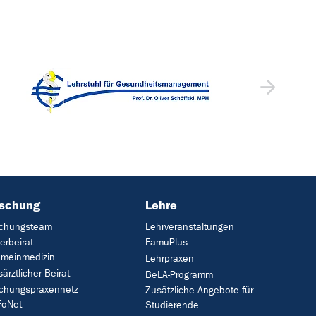
rschung
Lehre
schungsteam
Lehrveranstaltungen
erbeirat
FamuPlus
emeinmedizin
Lehrpraxen
ärztlicher Beirat
BeLA-Programm
chungspraxennetz
Zusätzliche Angebote für
FoNet
Studierende